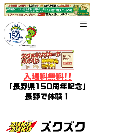
長野県・長野
市・千曲市後援
入場料無料!!
「長野県150周年記念」
長野で体験！
デジタルアート・イラスト・ゲー
ム・コスプレ・Vtuberフェス
ズクズク