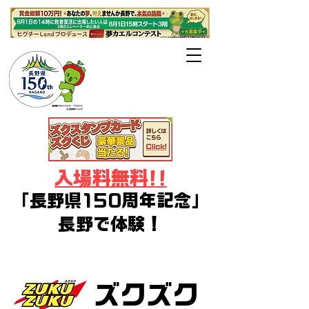
長野県・長野
市・千曲市後援
入場料無料!!
「長野県150周年記念」
長野で体験！
デジタルアート・イラスト・ゲー
ム・コスプレ・Vtuberフェス
ズクズク