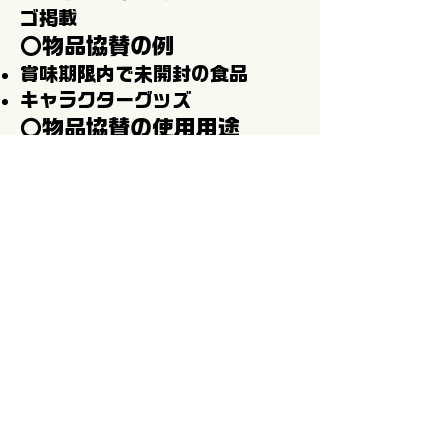
ゴ掲載
〇物品協賛の例
賞味期限内で未開封の食品
キャラクターグッズ
〇物品協賛の使用用途
来場者に試供品、景品として贈
呈
協賛をご希望の方は、各プラン
の左横に記載されている番号
（⑨または⑩）
または「物品協賛」と明記の
上、お問い合わせからお申し込
みください。
タレントやアーティストを起用