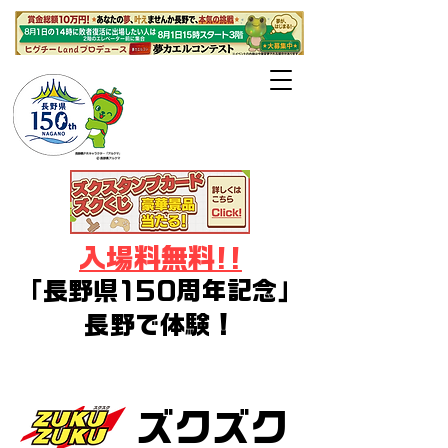
長野県・長野
市・千曲市後援
入場料無料!!
「長野県150周年記念」
長野で体験！
デジタルアート・イラスト・ゲー
ム・コスプレ・Vtuberフェス
ズクズク