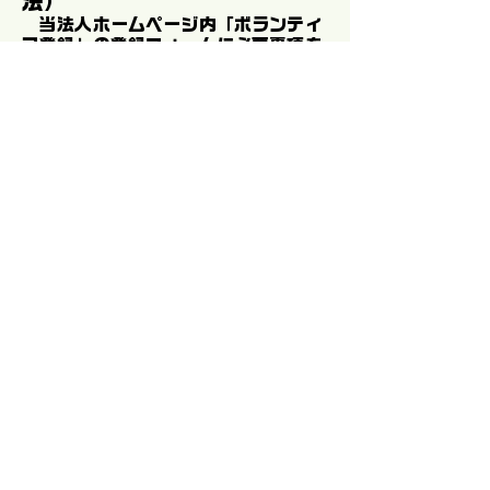
法）
当法人ホームページ内「ボランティ
ア登録」の登録フォームに必要事項を
記入し、
登録を行ってください。当法人から
送られてくる返信メールをもって登録
を完了するものとします。
第６条（ボランティア登録の
変更・取り消し）
ボランティアはボランティア登録時
に記載した事項に変更が生じた場合、
または、登録の取り消しを行う場合
は当法人に速やかに報告するものとし
ます。
第７条（ボランティア登録の
抹消）
当法人はボランティアが以下に該当
する行為を行った場合、登録を抹消
し、
ボランティア登録の資格を抹消させ
ていただきます。