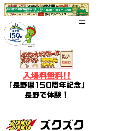
長野県・長野
市・千曲市後援
入場料無料!!
「長野県150周年記念」
長野で体験！
デジタルアート・イラスト・ゲー
ム・コスプレ・Vtuberフェス
ズクズク