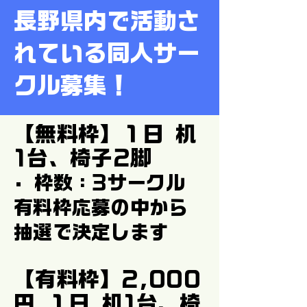
長野県内で活動さ
れている同人サー
クル募集！
【無料枠】１日 机
1台、椅子2脚
• 枠数：3サークル
有料枠応募の中から
抽選で決定します
【有料枠】2,000
円 １日 机1台、椅