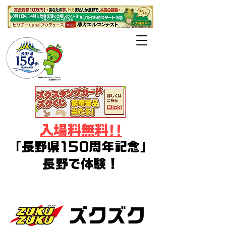
長野県・長野
市・千曲市後援
入場料無料!!
「長野県150周年記念」
長野で体験！
デジタルアート・イラスト・ゲー
ム・コスプレ・Vtuberフェス
ズクズク