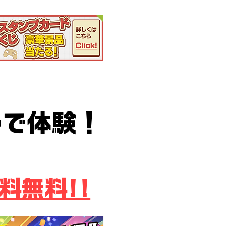
後援
野で体験！
tuberフェス
料無料!!