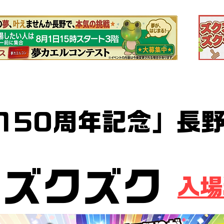
野県・長野市・千曲市
150周年記念」長
・イラスト・ゲーム・コスプレ・V
ズクズク
入場