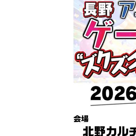
会場
北野カル