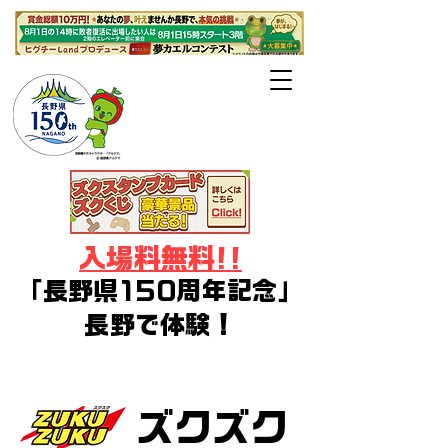
長野県・長野
市・千曲市後援
入場料無料!!
「長野県150周年記念」
長野で体験！
デジタルアート・イラスト・ゲー
ム・コスプレ・Vtuberフェス
ズクズク