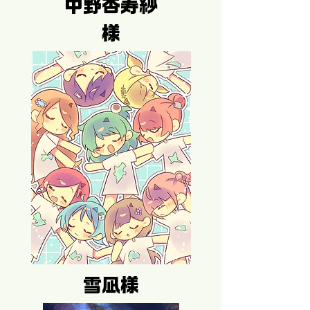
中野杏寿紗
様
雪凪様