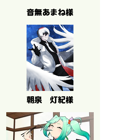
音無あまね様
朝泉 灯紀様