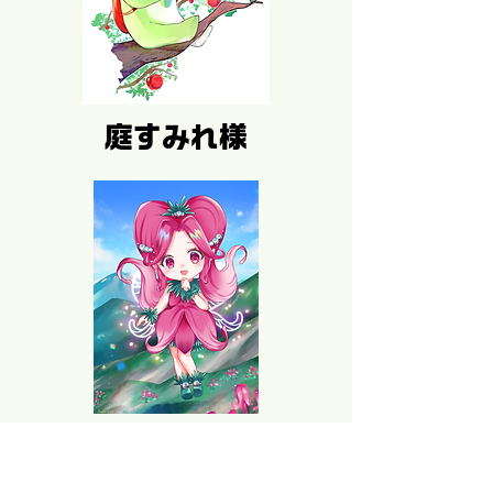
庭すみれ様