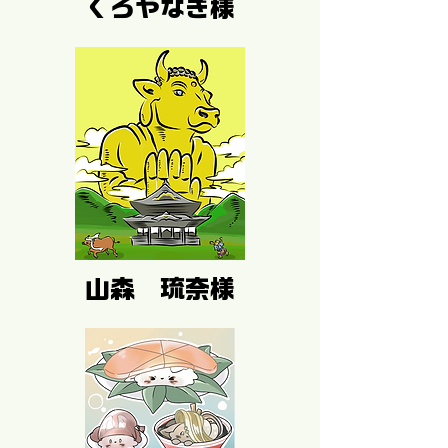
くろやなぎ様
山森 琉奈様