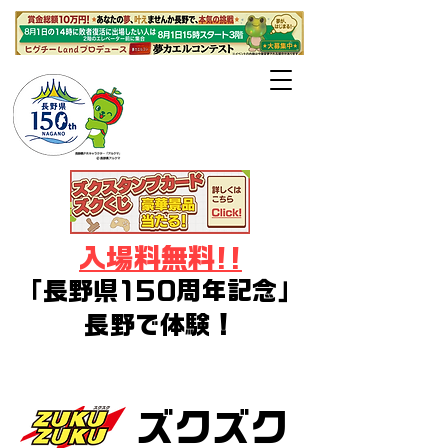
長野県・長野
市・千曲市後援
入場料無料!!
「長野県150周年記念」
長野で体験！
デジタルアート・イラスト・ゲー
ム・コスプレ・Vtuberフェス
ズクズク