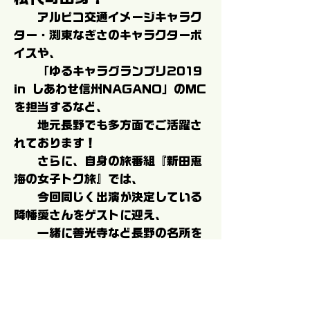
アルピコ交通イメージキャラク
ター・渕東なぎさのキャラクターボ
イスや、
「ゆるキャラグランプリ2019
in しあわせ信州NAGANO」のMC
を担当するなど、
地元長野でも多方面でご活躍さ
れております！
さらに、自身の旅番組『新田恵
海の女子トク旅』では、
今回同じく出演が決定している
降幡愛さんをゲストに迎え、
一緒に善光寺など長野の名所を
巡ったことでも話題を呼びました！
5月29日
イベントチケットは
(
金
)19時から販売開始
です。