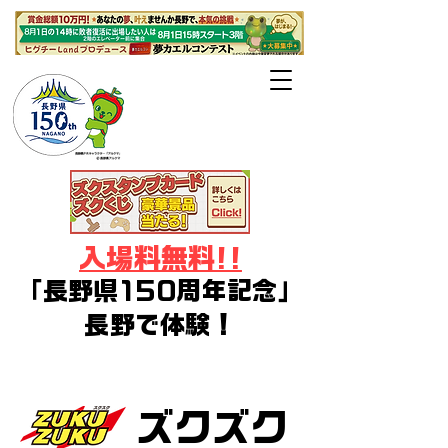
長野県・長野
市・千曲市後援
入場料無料!!
「長野県150周年記念」
長野で体験！
デジタルアート・イラスト・ゲー
ム・コスプレ・Vtuberフェス
ズクズク