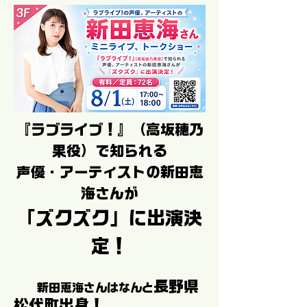
『ラブライブ！』（高坂穂乃
果役）で知られる
声優・アーティストの新田恵
海さんが
「ズクズク」に出演決
定！
長野県
新田恵海さんはなんと
松代町出身！